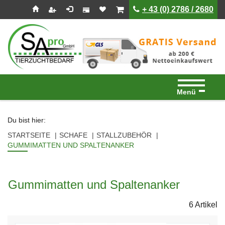
Seitenebreiche:
Zum
Zur
Zur
ist leer
ist leer
+ 43 (0) 2786 / 2680
Inhalt
Hauptnavigation
Footernavigation
Menü
Du bist hier:
STARTSEITE
SCHAFE
STALLZUBEHÖR
GUMMIMATTEN UND SPALTENANKER
Gummimatten und Spaltenanker
6 Artikel