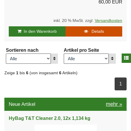
60,00 EUR
inkl. 20 % MwSt. zzgl.
Versandkosten
In den Warenkorb
Details
Sortieren nach
Artikel pro Seite
A
Anzeigen
Anzeigen
Zeige
1
bis
6
(von insgesamt
6
Artikeln)
ausge
1
mehr
»
Neue Artikel
HyBag T&T Cleaner 2.0, 12x 1,134 kg