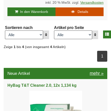
inkl. 20 % MwSt. zzgl.
Versandkosten
In den Warenkorb
Details
Sortieren nach
Artikel pro Seite
A
Anzeigen
Anzeigen
Zeige
1
bis
4
(von insgesamt
4
Artikeln)
ausge
1
mehr
»
Neue Artikel
HyBag T&T Cleaner 2.0, 12x 1,134 kg