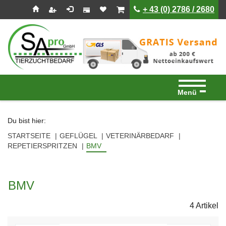
Seitenebreiche:
Zum
Zur
Zur
ist leer
ist leer
+ 43 (0) 2786 / 2680
Inhalt
Hauptnavigation
Footernavigation
Menü
Du bist hier:
STARTSEITE
GEFLÜGEL
VETERINÄRBEDARF
REPETIERSPRITZEN
BMV
BMV
4 Artikel