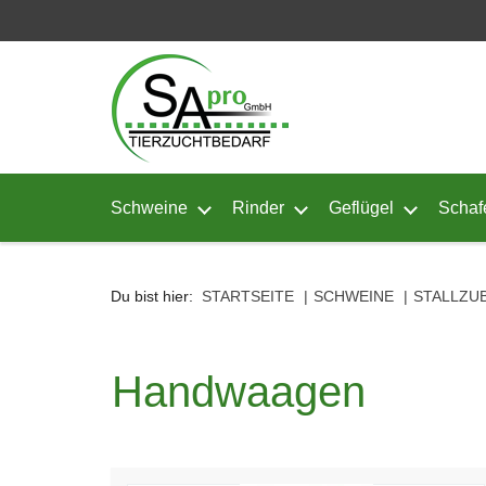
Seitenebreiche:
Zum
Zur
Zur
Inhalt
Hauptnavigation
Footernavigation
Schweine
Rinder
Geflügel
Schaf
Untermenü von Schweine öffnen
Untermenü von Rinder ö
Untermenü
Du bist hier:
STARTSEITE
SCHWEINE
STALLZU
Handwaagen