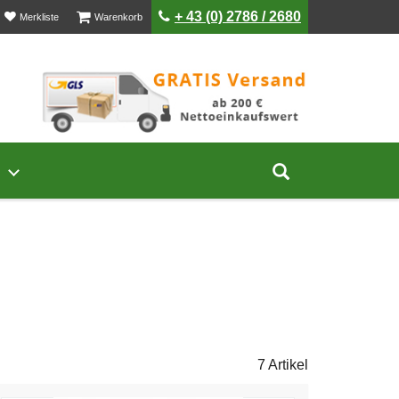
ist leer
ist leer
+ 43 (0) 2786 / 2680
Merkliste
Warenkorb
Untermenü von Unternehmen öffnen
Suche aufklap
7 Artikel