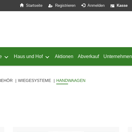
Startseite
Registrieren
Anmelden
Kasse
e
Haus und Hof
Aktionen
Abverkauf
Unternehmen
ffnen
 von Geflügel öffnen
Untermenü von Schafe öffnen
Untermenü von Haus und Hof öffnen
BEHÖR
WIEGESYSTEME
HANDWAAGEN