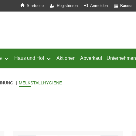
Startseite
Registrieren
Anmelden
Kasse
e
Haus und Hof
Aktionen
Abverkauf
Unternehmen
ffnen
 von Geflügel öffnen
Untermenü von Schafe öffnen
Untermenü von Haus und Hof öffnen
NNUNG
MELKSTALLHYGIENE