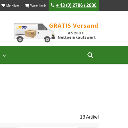
ist leer
ist leer
+ 43 (0) 2786 / 2680
Merkliste
Warenkorb
Untermenü von Unternehmen öffnen
Suche aufklap
13 Artikel