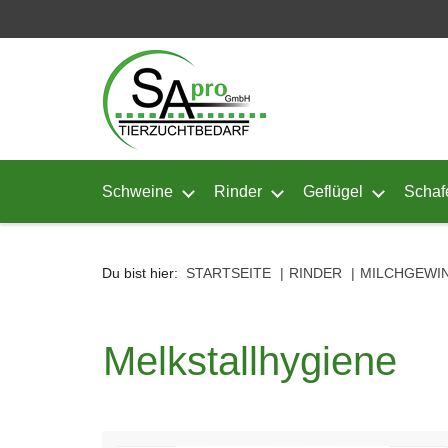
Seitenebreiche:
Zum
Zur
Zur
Inhalt
Hauptnavigation
Footernavigation
Schweine
Rinder
Geflügel
Schaf
Untermenü von Schweine öffnen
Untermenü von Rinder ö
Untermenü
Du bist hier:
STARTSEITE
RINDER
MILCHGEWI
Melkstallhygiene