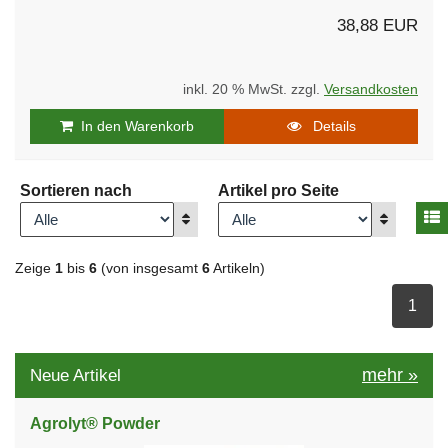
38,88 EUR
inkl. 20 % MwSt. zzgl.
Versandkosten
In den Warenkorb
Details
Sortieren nach
Artikel pro Seite
A
Anzeigen
Anzeigen
Zeige
1
bis
6
(von insgesamt
6
Artikeln)
ausge
1
mehr
»
Neue Artikel
Agrolyt® Powder