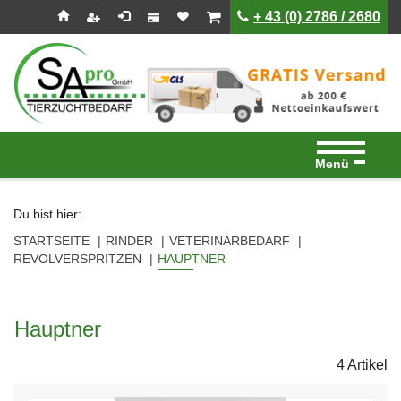
Seitenebreiche:
Zum
Zur
Zur
ist leer
ist leer
+ 43 (0) 2786 / 2680
Inhalt
Hauptnavigation
Footernavigation
Menü
Du bist hier:
STARTSEITE
RINDER
VETERINÄRBEDARF
REVOLVERSPRITZEN
HAUPTNER
Hauptner
4 Artikel