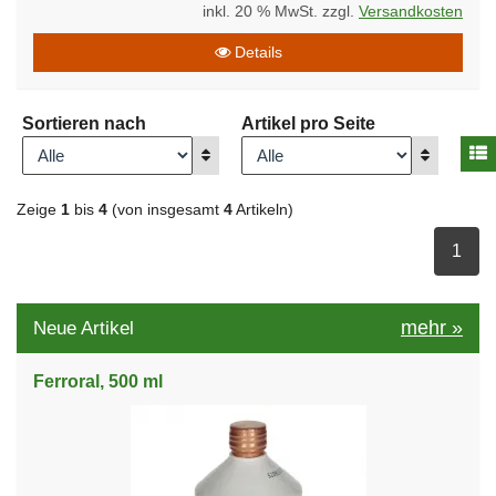
inkl. 20 % MwSt. zzgl.
Versandkosten
Details
Sortieren nach
Artikel pro Seite
A
Anzeigen
Anzeigen
Zeige
1
bis
4
(von insgesamt
4
Artikeln)
ausge
1
mehr
»
Neue Artikel
Ferroral, 500 ml