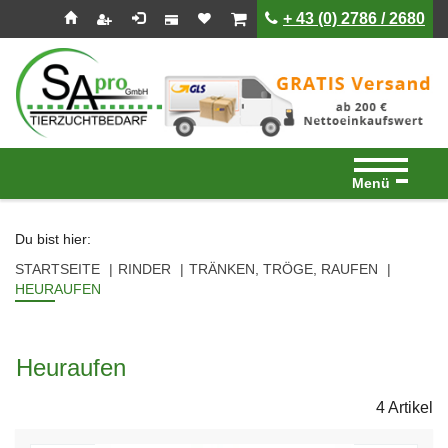
Seitenebreiche:
Zum
Zur
Zur
ist leer
ist leer
+ 43 (0) 2786 / 2680
Inhalt
Hauptnavigation
Footernavigation
Menü
Du bist hier:
STARTSEITE
RINDER
TRÄNKEN, TRÖGE, RAUFEN
HEURAUFEN
Heuraufen
4 Artikel