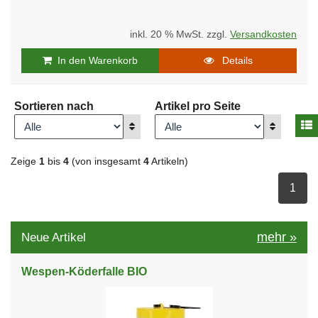
inkl. 20 % MwSt. zzgl.
Versandkosten
In den Warenkorb
Details
Sortieren nach
Artikel pro Seite
A
Anzeigen
Anzeigen
Zeige
1
bis
4
(von insgesamt
4
Artikeln)
ausge
1
mehr
»
Neue Artikel
Wespen-Köderfalle BIO