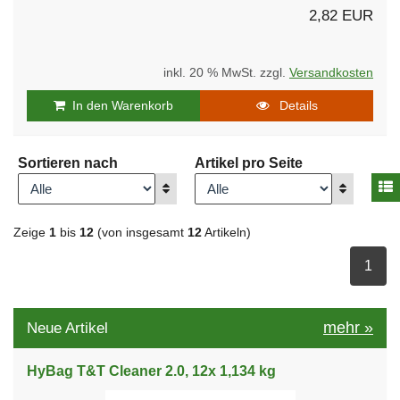
2,82 EUR
inkl. 20 % MwSt. zzgl.
Versandkosten
In den Warenkorb
Details
Sortieren nach
Artikel pro Seite
A
Anzeigen
Anzeigen
Zeige
1
bis
12
(von insgesamt
12
Artikeln)
ausge
1
mehr
»
Neue Artikel
HyBag T&T Cleaner 2.0, 12x 1,134 kg