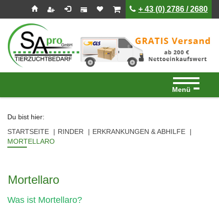
Seitenebreiche:
Zum
Zur
Zur
ist leer
ist leer
+ 43 (0) 2786 / 2680
Inhalt
Hauptnavigation
Footernavigation
Menü
Du bist hier:
STARTSEITE
RINDER
ERKRANKUNGEN & ABHILFE
MORTELLARO
Mortellaro
Was ist Mortellaro?