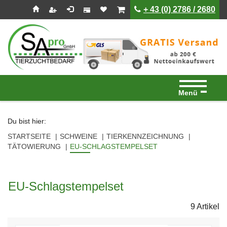
Seitenebreiche:
Zum
Zur
Zur
ist leer
ist leer
+ 43 (0) 2786 / 2680
Inhalt
Hauptnavigation
Footernavigation
Menü
Du bist hier:
STARTSEITE
SCHWEINE
TIERKENNZEICHNUNG
TÄTOWIERUNG
EU-SCHLAGSTEMPELSET
EU-Schlagstempelset
9 Artikel