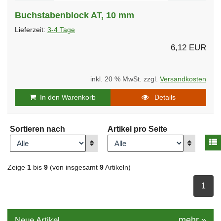
Buchstabenblock AT, 10 mm
Lieferzeit:
3-4 Tage
6,12 EUR
inkl. 20 % MwSt. zzgl.
Versandkosten
In den Warenkorb
Details
Sortieren nach
Artikel pro Seite
A
Anzeigen
Anzeigen
Zeige
1
bis
9
(von insgesamt
9
Artikeln)
ausge
1
mehr
»
Neue Artikel