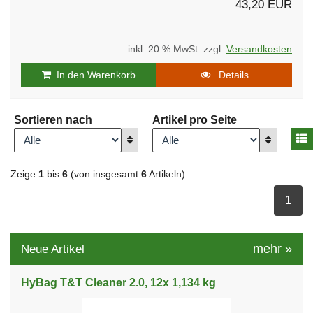
43,20 EUR
inkl. 20 % MwSt. zzgl.
Versandkosten
In den Warenkorb
Details
Sortieren nach
Artikel pro Seite
A
Anzeigen
Anzeigen
Zeige
1
bis
6
(von insgesamt
6
Artikeln)
ausge
1
mehr
»
Neue Artikel
HyBag T&T Cleaner 2.0, 12x 1,134 kg