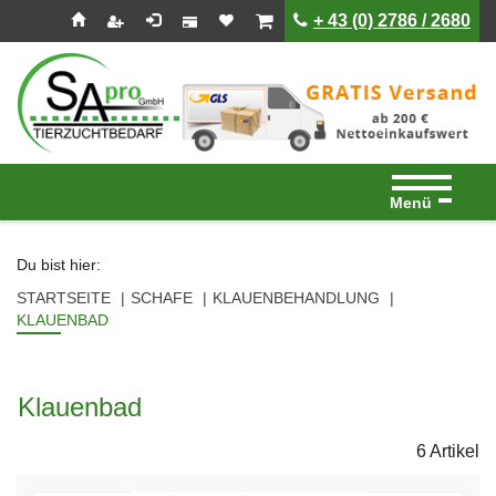
Seitenebreiche:
Zum
Zur
Zur
ist leer
ist leer
+ 43 (0) 2786 / 2680
Inhalt
Hauptnavigation
Footernavigation
Menü
Du bist hier:
STARTSEITE
SCHAFE
KLAUENBEHANDLUNG
KLAUENBAD
Klauenbad
6 Artikel