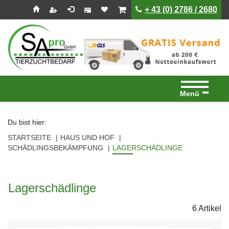
Seitenebreiche:
Zum
Zur
Zur
ist leer
ist leer
+ 43 (0) 2786 / 2680
Inhalt
Hauptnavigation
Footernavigation
Menü
Du bist hier:
STARTSEITE
HAUS UND HOF
SCHÄDLINGSBEKÄMPFUNG
LAGERSCHÄDLINGE
Lagerschädlinge
6 Artikel