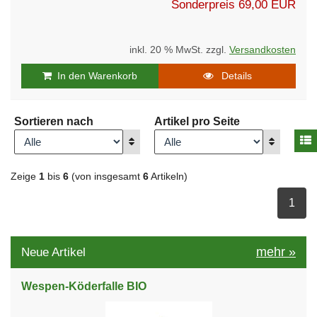
Sonderpreis
69,00 EUR
inkl. 20 % MwSt. zzgl.
Versandkosten
In den Warenkorb
Details
Sortieren nach
Artikel pro Seite
A
Anzeigen
Anzeigen
Zeige
1
bis
6
(von insgesamt
6
Artikeln)
ausge
1
mehr
»
Neue Artikel
Wespen-Köderfalle BIO