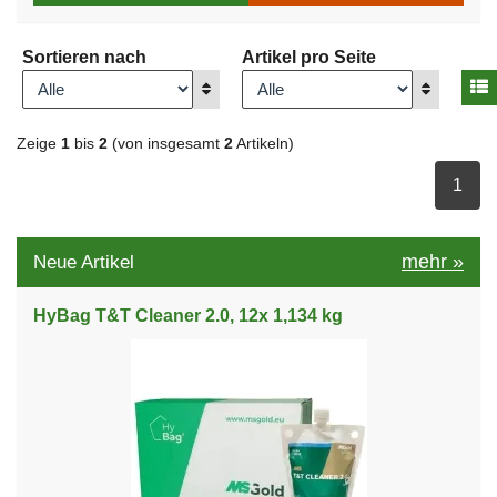
Sortieren nach
Artikel pro Seite
A
Anzeigen
Anzeigen
Zeige
1
bis
2
(von insgesamt
2
Artikeln)
ausge
1
mehr
»
Neue Artikel
HyBag T&T Cleaner 2.0, 12x 1,134 kg