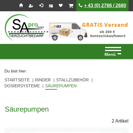
Seitenebreiche:
Zum
Zur
Zur
ist leer
ist leer
+ 43 (0) 2786 / 2680
Inhalt
Hauptnavigation
Footernavigation
Menü
Du bist hier:
STARTSEITE
RINDER
STALLZUBEHÖR
DOSIERSYSTEME
SÄUREPUMPEN
Säurepumpen
2 Artikel