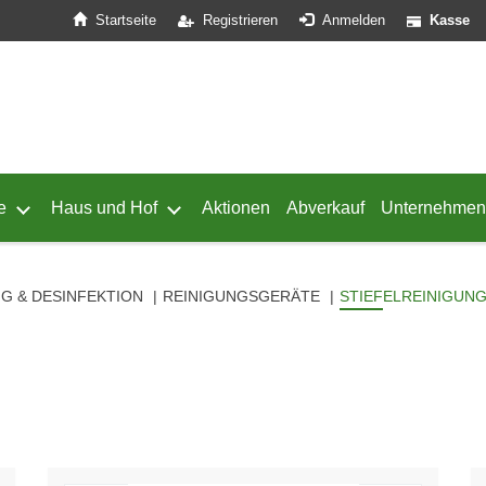
Startseite
Registrieren
Anmelden
Kasse
e
Haus und Hof
Aktionen
Abverkauf
Unternehmen
ffnen
 von Geflügel öffnen
Untermenü von Schafe öffnen
Untermenü von Haus und Hof öffnen
G & DESINFEKTION
REINIGUNGSGERÄTE
STIEFELREINIGUN