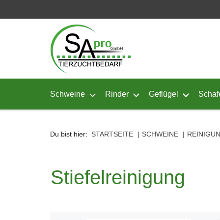
Seitenebreiche:
Zum
Zur
Zur
Inhalt
Hauptnavigation
Footernavigation
Schweine
Rinder
Geflügel
Schaf
Untermenü von Schweine öffnen
Untermenü von Rinder ö
Untermenü
Du bist hier:
STARTSEITE
SCHWEINE
REINIGUN
Stiefelreinigung