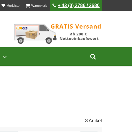
ist leer
ist leer
+ 43 (0) 2786 / 2680
Merkliste
Warenkorb
Untermenü von Unternehmen öffnen
Suche aufklap
G
13 Artikel