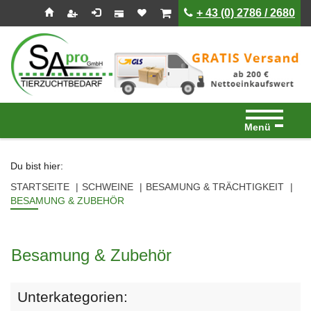
Seitenebreiche:
Zum
Zur
Zur
ist leer
ist leer
+ 43 (0) 2786 / 2680
Inhalt
Hauptnavigation
Footernavigation
Menü
Du bist hier:
STARTSEITE
SCHWEINE
BESAMUNG & TRÄCHTIGKEIT
BESAMUNG & ZUBEHÖR
Besamung & Zubehör
Unterkategorien: