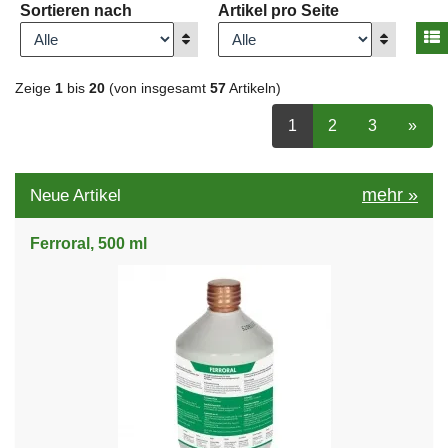
Sortieren nach
Artikel pro Seite
A
Anzeigen
Anzeigen
Zeige
1
bis
20
(von insgesamt
57
Artikeln)
ausgewählt Seite
Seite
auswählen
Seite
auswähle
nächs
1
2
3
»
mehr
»
Neue Artikel
Ferroral, 500 ml