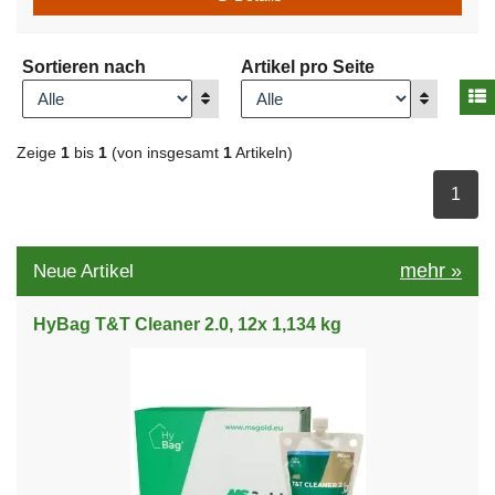
Sortieren nach
Artikel pro Seite
A
Anzeigen
Anzeigen
Zeige
1
bis
1
(von insgesamt
1
Artikeln)
ausge
1
mehr
»
Neue Artikel
HyBag T&T Cleaner 2.0, 12x 1,134 kg