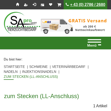
Seitenebreiche:
Zum
Zur
Zur
ist leer
ist leer
+ 43 (0) 2786 / 2680
Inhalt
Hauptnavigation
Footernavigation
Menü
Du bist hier:
STARTSEITE
SCHWEINE
VETERINÄRBEDARF
NADELN
INJEKTIONSNADELN
ZUM STECKEN (LL-ANSCHLUSS)
zum Stecken (LL-Anschluss)
1 Artikel