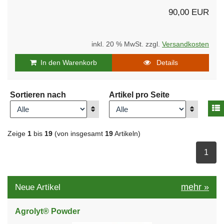
90,00 EUR
inkl. 20 % MwSt. zzgl.
Versandkosten
In den Warenkorb
Details
Sortieren nach
Artikel pro Seite
A
Anzeigen
Anzeigen
Zeige
1
bis
19
(von insgesamt
19
Artikeln)
ausge
1
mehr
»
Neue Artikel
Agrolyt® Powder