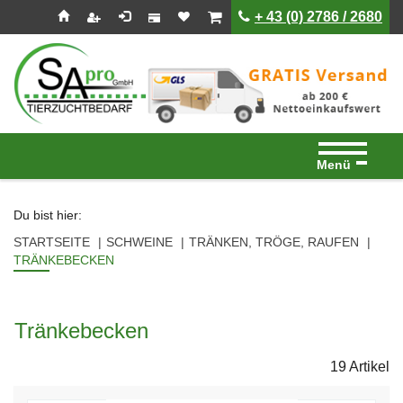
Seitenebreiche:
Zum
Zur
Zur
ist leer
ist leer
+ 43 (0) 2786 / 2680
Inhalt
Hauptnavigation
Footernavigation
Menü
Du bist hier:
STARTSEITE
SCHWEINE
TRÄNKEN, TRÖGE, RAUFEN
TRÄNKEBECKEN
Tränkebecken
19 Artikel