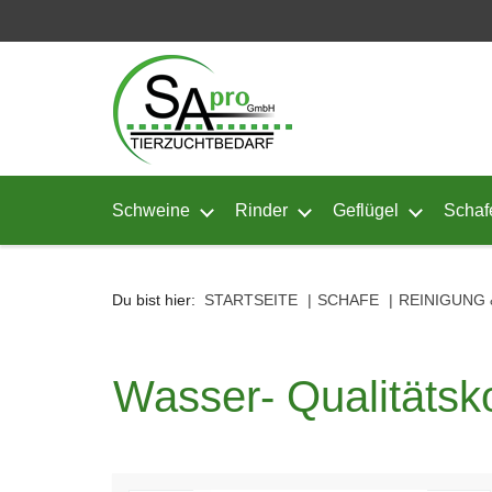
Seitenebreiche:
Zum
Zur
Zur
Inhalt
Hauptnavigation
Footernavigation
Schweine
Rinder
Geflügel
Schaf
Untermenü von Schweine öffnen
Untermenü von Rinder ö
Untermenü
Du bist hier:
STARTSEITE
SCHAFE
REINIGUNG 
Wasser- Qualitätsko