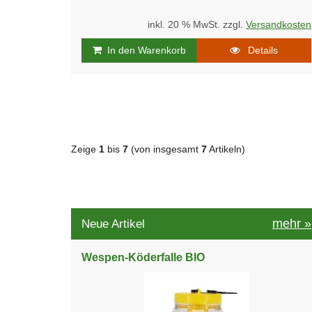
inkl. 20 % MwSt. zzgl.
Versandkosten
In den Warenkorb
Details
Zeige
1
bis
7
(von insgesamt
7
Artikeln)
mehr
»
Neue Artikel
Wespen-Köderfalle BIO