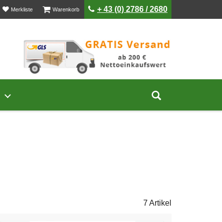
ist leer
ist leer
+ 43 (0) 2786 / 2680
Merkliste
Warenkorb
Untermenü von Unternehmen öffnen
Suche aufklap
7 Artikel