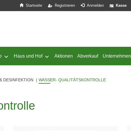
Startseite
Registrieren
Anmelden
Kasse
e
Haus und Hof
Aktionen
Abverkauf
Unternehmen
ffnen
 von Geflügel öffnen
Untermenü von Schafe öffnen
Untermenü von Haus und Hof öffnen
& DESINFEKTION
WASSER- QUALITÄTSKONTROLLE
ntrolle