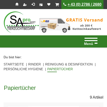
Seitenebreiche:
Zum
Zur
Zur
ist leer
ist leer
+ 43 (0) 2786 / 2680
Inhalt
Hauptnavigation
Footernavigation
Menü
Du bist hier:
STARTSEITE
RINDER
REINIGUNG & DESINFEKTION
PERSÖNLICHE HYGIENE
PAPIERTÜCHER
Papiertücher
9 Artikel