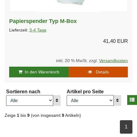
Papierspender Typ M-Box
Lieferzeit:
3-4 Tage
41,40 EUR
inkl. 20 % MwSt. zzgl.
Versandkosten
In den Warenkorb
Details
Sortieren nach
Artikel pro Seite
A
Anzeigen
Anzeigen
Zeige
1
bis
9
(von insgesamt
9
Artikeln)
ausge
1