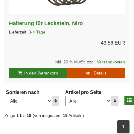
Halterung für Leckstein, Niro
Lieferzeit:
3-4 Tage
43,56 EUR
inkl. 20 % MwSt. zzgl.
Versandkosten
In den Warenkorb
Details
Sortieren nach
Artikel pro Seite
A
Anzeigen
Anzeigen
Zeige
1
bis
19
(von insgesamt
19
Artikeln)
ausge
1