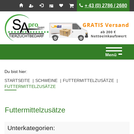
Seitenebreiche:
Zum
Zur
Zur
ist leer
ist leer
+ 43 (0) 2786 / 2680
Inhalt
Hauptnavigation
Footernavigation
Menü
Du bist hier:
STARTSEITE
SCHWEINE
FUTTERMITTELZUSÄTZE
FUTTERMITTELZUSÄTZE
Futtermittelzusätze
Unterkategorien: