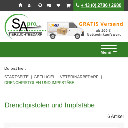
Seitenebreiche:
Zum
Zur
Zur
ist leer
ist leer
+ 43 (0) 2786 / 2680
Inhalt
Hauptnavigation
Footernavigation
Menü
Du bist hier:
STARTSEITE
GEFLÜGEL
VETERINÄRBEDARF
DRENCHPISTOLEN UND IMPFSTÄBE
Drenchpistolen und Impfstäbe
6 Artikel