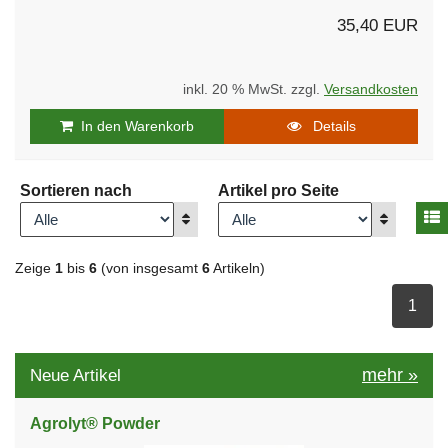
35,40 EUR
inkl. 20 % MwSt. zzgl.
Versandkosten
In den Warenkorb
Details
Sortieren nach
Artikel pro Seite
A
Anzeigen
Anzeigen
Zeige
1
bis
6
(von insgesamt
6
Artikeln)
ausge
1
mehr
»
Neue Artikel
Agrolyt® Powder