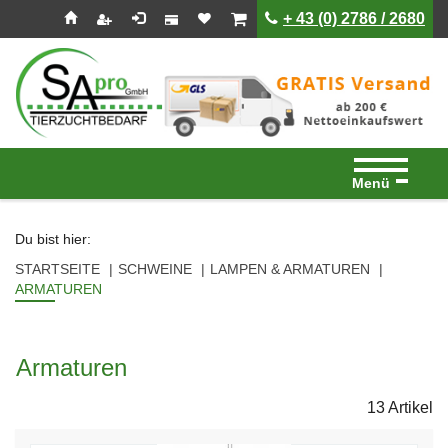
Seitenebreiche:
Zum
Zur
Zur
ist leer
ist leer
+ 43 (0) 2786 / 2680
Inhalt
Hauptnavigation
Footernavigation
Menü
Du bist hier:
STARTSEITE
SCHWEINE
LAMPEN & ARMATUREN
ARMATUREN
Armaturen
13 Artikel