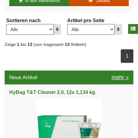
In den Warenkorb
Details
Sortieren nach
Artikel pro Seite
A
Anzeigen
Anzeigen
Zeige
1
bis
13
(von insgesamt
13
Artikeln)
ausge
1
mehr
»
Neue Artikel
HyBag T&T Cleaner 2.0, 12x 1,134 kg