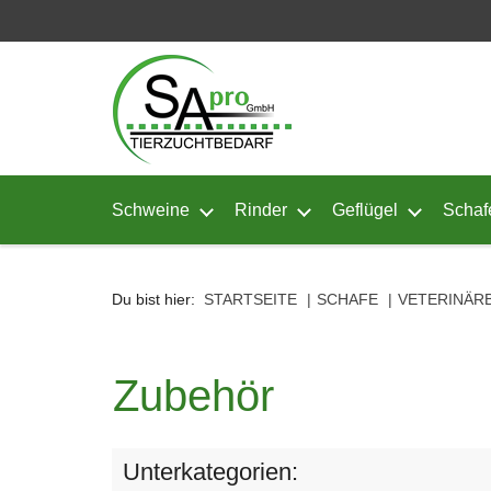
Seitenebreiche:
Zum
Zur
Zur
Inhalt
Hauptnavigation
Footernavigation
Schweine
Rinder
Geflügel
Schaf
Untermenü von Schweine öffnen
Untermenü von Rinder ö
Untermenü
Du bist hier:
STARTSEITE
SCHAFE
VETERINÄR
Zubehör
Unterkategorien: