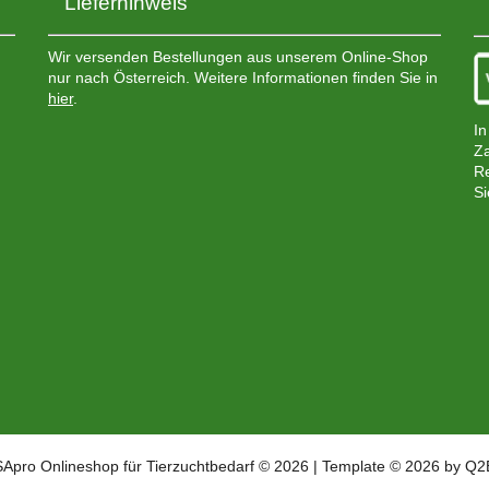
Lieferhinweis
Wir versenden Bestellungen aus unserem Online-Shop
nur nach Österreich. Weitere Informationen finden Sie in
hier
.
In
Za
Re
Si
SApro Onlineshop für Tierzuchtbedarf © 2026 | Template © 2026 by Q2