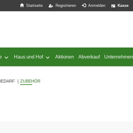
Startseite
Registrieren
Anmelden
Kasse
e
Haus und Hof
Aktionen
Abverkauf
Unternehmen
ffnen
 von Geflügel öffnen
Untermenü von Schafe öffnen
Untermenü von Haus und Hof öffnen
BEDARF
ZUBEHÖR