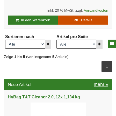
inkl. 20 % MwSt. zzgl.
Versandkosten
In den Warenkorb
Details
Sortieren nach
Artikel pro Seite
A
Anzeigen
Anzeigen
Zeige
1
bis
5
(von insgesamt
5
Artikeln)
ausge
1
mehr
»
Neue Artikel
HyBag T&T Cleaner 2.0, 12x 1,134 kg