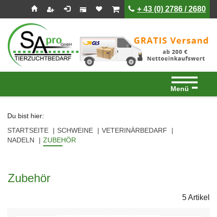
Seitenebreiche:
Zum
Zur
Zur
ist leer
ist leer
+ 43 (0) 2786 / 2680
Inhalt
Hauptnavigation
Footernavigation
Menü
Du bist hier:
STARTSEITE
SCHWEINE
VETERINÄRBEDARF
NADELN
ZUBEHÖR
Zubehör
5 Artikel