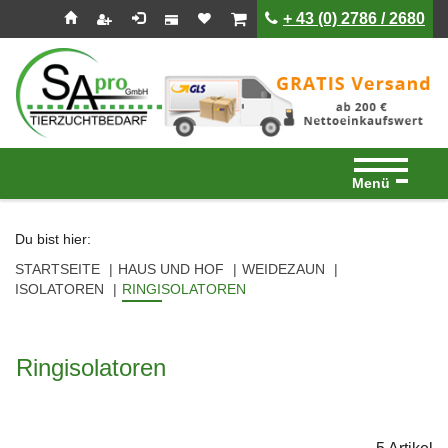
Seitenebreiche:
Zum
Zur
Zur
ist leer
ist leer
+ 43 (0) 2786 / 2680
Inhalt
Hauptnavigation
Footernavigation
Menü
Du bist hier:
STARTSEITE
HAUS UND HOF
WEIDEZAUN
ISOLATOREN
RINGISOLATOREN
Ringisolatoren