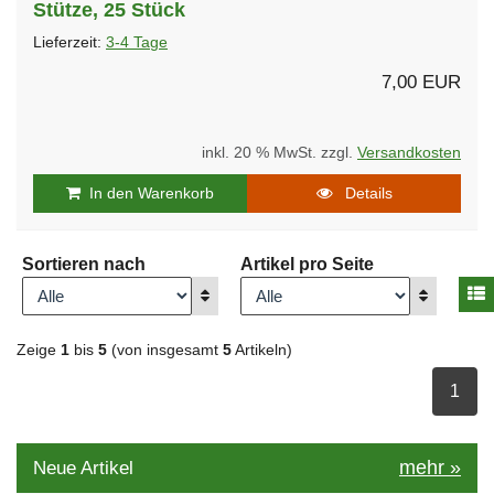
Stütze, 25 Stück
Lieferzeit:
3-4 Tage
7,00 EUR
inkl. 20 % MwSt. zzgl.
Versandkosten
In den Warenkorb
Details
Sortieren nach
Artikel pro Seite
A
Anzeigen
Anzeigen
Zeige
1
bis
5
(von insgesamt
5
Artikeln)
ausge
1
mehr
»
Neue Artikel