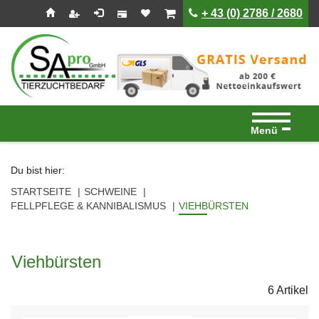
Seitenebreiche:
Zum
Zur
Zur
ist leer
ist leer
+ 43 (0) 2786 / 2680
Inhalt
Hauptnavigation
Footernavigation
Menü
Du bist hier:
STARTSEITE
SCHWEINE
FELLPFLEGE & KANNIBALISMUS
VIEHBÜRSTEN
Viehbürsten
6 Artikel