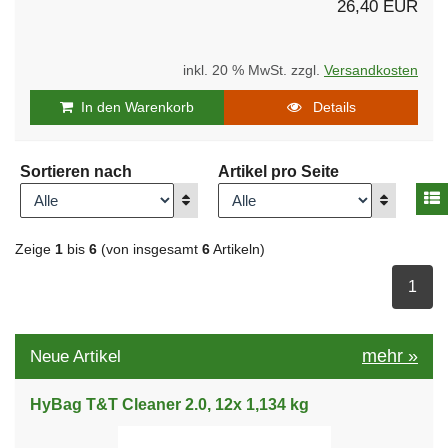
26,40 EUR
inkl. 20 % MwSt. zzgl.
Versandkosten
In den Warenkorb
Details
Sortieren nach
Artikel pro Seite
A
Anzeigen
Anzeigen
Zeige
1
bis
6
(von insgesamt
6
Artikeln)
ausge
1
mehr
»
Neue Artikel
HyBag T&T Cleaner 2.0, 12x 1,134 kg