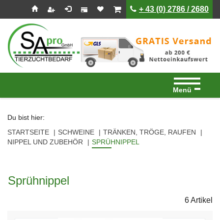
Seitenebreiche:
Zum
Zur
Zur
ist leer
ist leer
+ 43 (0) 2786 / 2680
Inhalt
Hauptnavigation
Footernavigation
Menü
Du bist hier:
STARTSEITE
SCHWEINE
TRÄNKEN, TRÖGE, RAUFEN
NIPPEL UND ZUBEHÖR
SPRÜHNIPPEL
Sprühnippel
6 Artikel