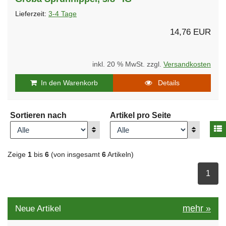
Lieferzeit:
3-4 Tage
14,76 EUR
inkl. 20 % MwSt. zzgl.
Versandkosten
In den Warenkorb
Details
Sortieren nach
Artikel pro Seite
A
Anzeigen
Anzeigen
Zeige
1
bis
6
(von insgesamt
6
Artikeln)
ausge
1
mehr
»
Neue Artikel