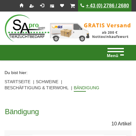
Seitenebreiche:
Zum
Zur
Zur
ist leer
ist leer
+ 43 (0) 2786 / 2680
Inhalt
Hauptnavigation
Footernavigation
Menü
Du bist hier:
STARTSEITE
SCHWEINE
BESCHÄFTIGUNG & TIERWOHL
BÄNDIGUNG
Bändigung
10 Artikel