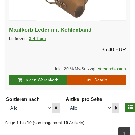
Maulkorb Leder mit Kehlenband
Lieferzeit:
3-4 Tage
35,40 EUR
inkl. 20 % MwSt. zzgl.
Versandkosten
In den Warenkorb
Details
Sortieren nach
Artikel pro Seite
A
Anzeigen
Anzeigen
Zeige
1
bis
10
(von insgesamt
10
Artikeln)
ausge
1