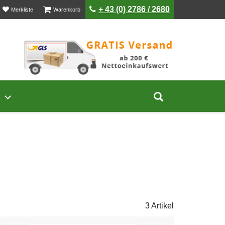
ist leer
ist leer
+ 43 (0) 2786 / 2680
Merkliste
Warenkorb
Untermenü von Unternehmen öffnen
Suche aufklap
3 Artikel