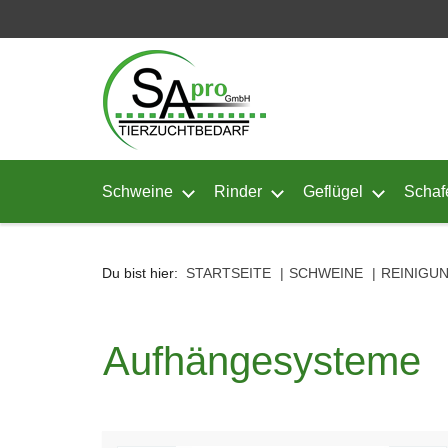
Seitenebreiche:
Zum
Zur
Zur
Inhalt
Hauptnavigation
Footernavigation
Schweine
Rinder
Geflügel
Schaf
Untermenü von Schweine öffnen
Untermenü von Rinder ö
Untermenü
Du bist hier:
STARTSEITE
SCHWEINE
REINIGUN
Aufhängesysteme