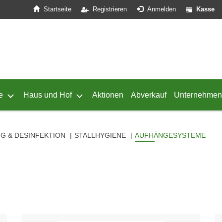
Startseite
Registrieren
Anmelden
Kasse
e
Haus und Hof
Aktionen
Abverkauf
Unternehmen
ffnen
 von Geflügel öffnen
Untermenü von Schafe öffnen
Untermenü von Haus und Hof öffnen
G & DESINFEKTION
STALLHYGIENE
AUFHÄNGESYSTEME