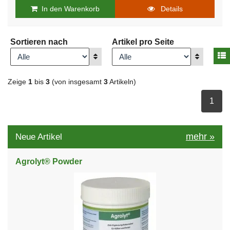
In den Warenkorb
Details
Sortieren nach
Artikel pro Seite
A
Anzeigen
Anzeigen
Zeige
1
bis
3
(von insgesamt
3
Artikeln)
ausge
1
mehr
»
Neue Artikel
Agrolyt® Powder