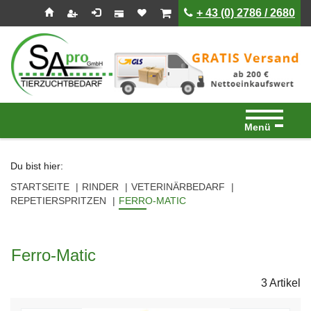
Seitenebreiche:
Zum
Zur
Zur
ist leer
ist leer
+ 43 (0) 2786 / 2680
Inhalt
Hauptnavigation
Footernavigation
Menü
Du bist hier:
STARTSEITE
RINDER
VETERINÄRBEDARF
REPETIERSPRITZEN
FERRO-MATIC
Ferro-Matic
3 Artikel