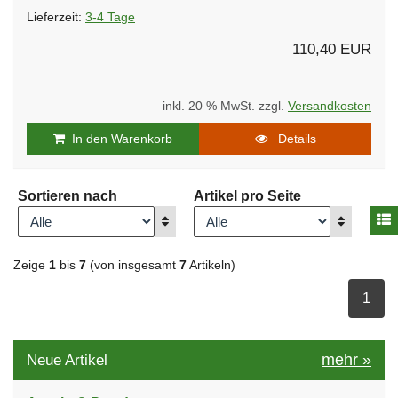
Lieferzeit:
3-4 Tage
110,40 EUR
inkl. 20 % MwSt. zzgl.
Versandkosten
In den Warenkorb
Details
Sortieren nach
Artikel pro Seite
A
Anzeigen
Anzeigen
Zeige
1
bis
7
(von insgesamt
7
Artikeln)
ausge
1
mehr
»
Neue Artikel