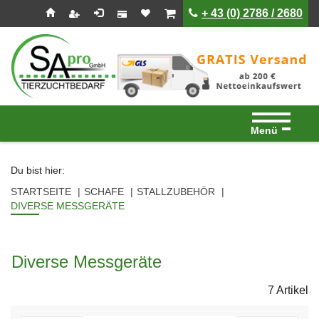
Seitenebreiche:
Zum
Zur
Zur
ist leer
ist leer
+ 43 (0) 2786 / 2680
Inhalt
Hauptnavigation
Footernavigation
Menü
Du bist hier:
STARTSEITE
SCHAFE
STALLZUBEHÖR
DIVERSE MESSGERÄTE
Diverse Messgeräte
7 Artikel