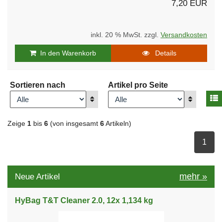
7,20 EUR
inkl. 20 % MwSt. zzgl.
Versandkosten
In den Warenkorb
Details
Sortieren nach
Artikel pro Seite
A
Anzeigen
Anzeigen
Zeige
1
bis
6
(von insgesamt
6
Artikeln)
ausge
1
mehr
»
Neue Artikel
HyBag T&T Cleaner 2.0, 12x 1,134 kg