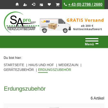
Seitenebreiche:
Zum
Zur
Zur
ist leer
ist leer
+ 43 (0) 2786 / 2680
Inhalt
Hauptnavigation
Footernavigation
Menü
Du bist hier:
STARTSEITE
HAUS UND HOF
WEIDEZAUN
GERÄTEZUBEHÖR
ERDUNGSZUBEHÖR
Erdungszubehör
6 Artikel