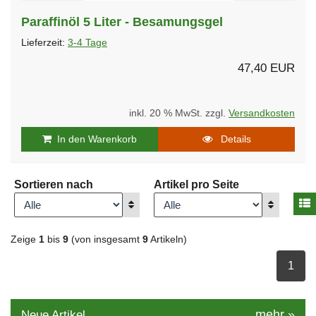
Paraffinöl 5 Liter - Besamungsgel
Lieferzeit:
3-4 Tage
47,40 EUR
inkl. 20 % MwSt. zzgl.
Versandkosten
In den Warenkorb
Details
Sortieren nach
Artikel pro Seite
A
Anzeigen
Anzeigen
Zeige
1
bis
9
(von insgesamt
9
Artikeln)
ausge
1
mehr
»
Neue Artikel