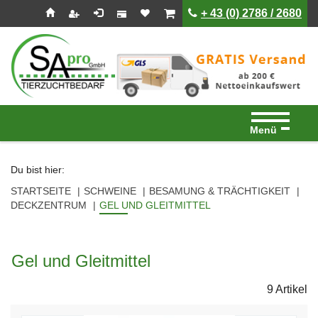
Seitenebreiche:
Zum
Zur
Zur
ist leer
ist leer
+ 43 (0) 2786 / 2680
Inhalt
Hauptnavigation
Footernavigation
Menü
Du bist hier:
STARTSEITE
SCHWEINE
BESAMUNG & TRÄCHTIGKEIT
DECKZENTRUM
GEL UND GLEITMITTEL
Gel und Gleitmittel
9 Artikel