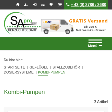
Seitenebreiche:
Zum
Zur
Zur
ist leer
ist leer
+ 43 (0) 2786 / 2680
Inhalt
Hauptnavigation
Footernavigation
Menü
Du bist hier:
STARTSEITE
GEFLÜGEL
STALLZUBEHÖR
DOSIERSYSTEME
KOMBI-PUMPEN
Kombi-Pumpen
3 Artikel