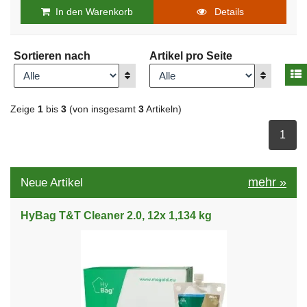
In den Warenkorb
Details
Sortieren nach
Artikel pro Seite
A
Anzeigen
Anzeigen
Zeige
1
bis
3
(von insgesamt
3
Artikeln)
ausge
1
mehr
»
Neue Artikel
HyBag T&T Cleaner 2.0, 12x 1,134 kg