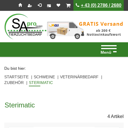
Seitenebreiche:
Zum
Zur
Zur
ist leer
ist leer
+ 43 (0) 2786 / 2680
Inhalt
Hauptnavigation
Footernavigation
Menü
Du bist hier:
STARTSEITE
SCHWEINE
VETERINÄRBEDARF
ZUBEHÖR
STERIMATIC
Sterimatic
4 Artikel