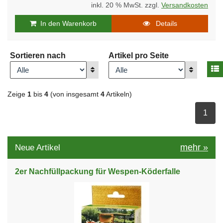
inkl. 20 % MwSt. zzgl.
Versandkosten
In den Warenkorb
Details
Sortieren nach
Artikel pro Seite
A
Anzeigen
Anzeigen
Zeige
1
bis
4
(von insgesamt
4
Artikeln)
ausge
1
mehr
»
Neue Artikel
2er Nachfüllpackung für Wespen-Köderfalle