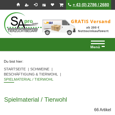
Seitenebreiche:
Zum
Zur
Zur
ist leer
ist leer
+ 43 (0) 2786 / 2680
Inhalt
Hauptnavigation
Footernavigation
Menü
Du bist hier:
STARTSEITE
SCHWEINE
BESCHÄFTIGUNG & TIERWOHL
SPIELMATERIAL / TIERWOHL
Spielmaterial / Tierwohl
66 Artikel