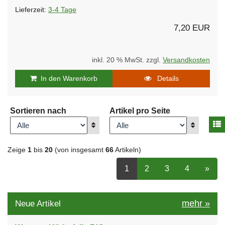
Lieferzeit:
3-4 Tage
7,20 EUR
inkl. 20 % MwSt. zzgl.
Versandkosten
In den Warenkorb
Details
Sortieren nach
Artikel pro Seite
A
Anzeigen
Anzeigen
Zeige
1
bis
20
(von insgesamt
66
Artikeln)
ausgewählt Seite
Seite
auswählen
Seite
auswählen
Seite
auswähle
nächs
1
2
3
4
»
mehr
»
Neue Artikel