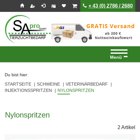
Seitenebreiche:
Zum
Zur
Zur
ist leer
ist leer
+ 43 (0) 2786 / 2680
Inhalt
Hauptnavigation
Footernavigation
Menü
Du bist hier:
STARTSEITE
SCHWEINE
VETERINÄRBEDARF
INJEKTIONSSPRITZEN
NYLONSPRITZEN
Nylonspritzen
2 Artikel