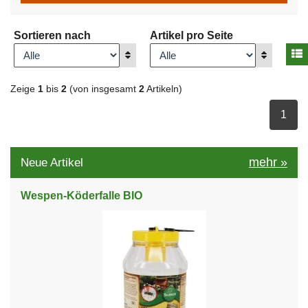
Sortieren nach
Artikel pro Seite
A
Anzeigen
Anzeigen
Zeige
1
bis
2
(von insgesamt
2
Artikeln)
ausge
1
mehr
»
Neue Artikel
Wespen-Köderfalle BIO