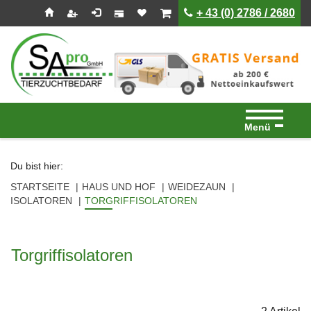
Seitenebreiche:
Zum
Zur
Zur
ist leer
ist leer
+ 43 (0) 2786 / 2680
Inhalt
Hauptnavigation
Footernavigation
Menü
Du bist hier:
STARTSEITE
HAUS UND HOF
WEIDEZAUN
ISOLATOREN
TORGRIFFISOLATOREN
Torgriffisolatoren