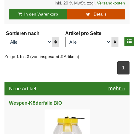
inkl. 20 % MwSt. zzgl.
Versandkosten
In den Warenkorb
Details
Sortieren nach
Artikel pro Seite
A
Anzeigen
Anzeigen
Zeige
1
bis
2
(von insgesamt
2
Artikeln)
ausge
1
mehr
»
Neue Artikel
Wespen-Köderfalle BIO