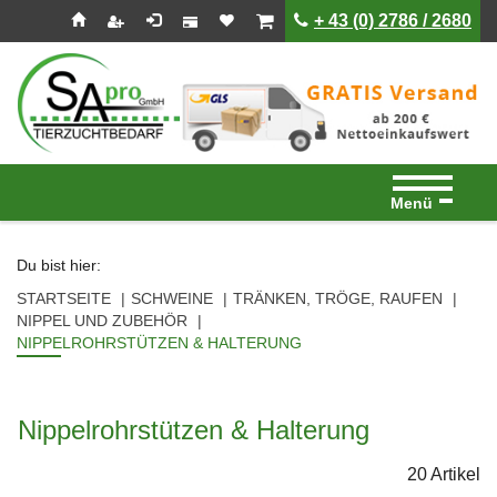
Seitenebreiche:
Zum
Zur
Zur
ist leer
ist leer
+ 43 (0) 2786 / 2680
Inhalt
Hauptnavigation
Footernavigation
Menü
Du bist hier:
STARTSEITE
SCHWEINE
TRÄNKEN, TRÖGE, RAUFEN
NIPPEL UND ZUBEHÖR
NIPPELROHRSTÜTZEN & HALTERUNG
Nippelrohrstützen & Halterung
20 Artikel