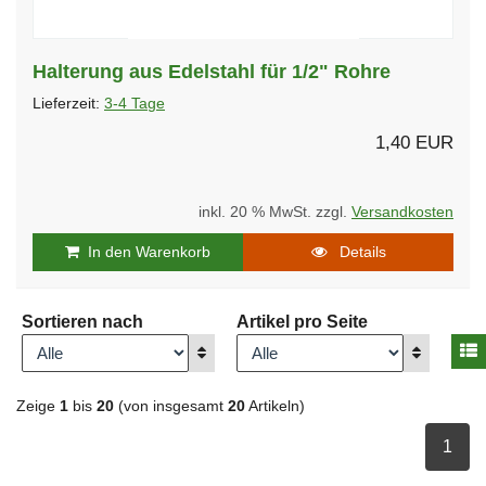
Halterung aus Edelstahl für 1/2" Rohre
Lieferzeit:
3-4 Tage
1,40 EUR
inkl. 20 % MwSt. zzgl.
Versandkosten
In den Warenkorb
Details
Sortieren nach
Artikel pro Seite
A
Anzeigen
Anzeigen
Zeige
1
bis
20
(von insgesamt
20
Artikeln)
ausge
1