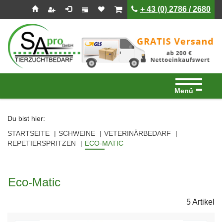
Seitenebreiche:
Zum
Zur
Zur
ist leer
ist leer
+ 43 (0) 2786 / 2680
Inhalt
Hauptnavigation
Footernavigation
Menü
Du bist hier:
STARTSEITE
SCHWEINE
VETERINÄRBEDARF
REPETIERSPRITZEN
ECO-MATIC
Eco-Matic
5 Artikel