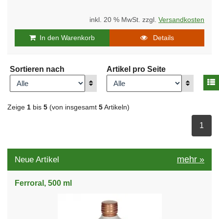
inkl. 20 % MwSt. zzgl.
Versandkosten
In den Warenkorb
Details
Sortieren nach
Artikel pro Seite
A
Anzeigen
Anzeigen
Zeige
1
bis
5
(von insgesamt
5
Artikeln)
ausge
1
mehr
»
Neue Artikel
Ferroral, 500 ml