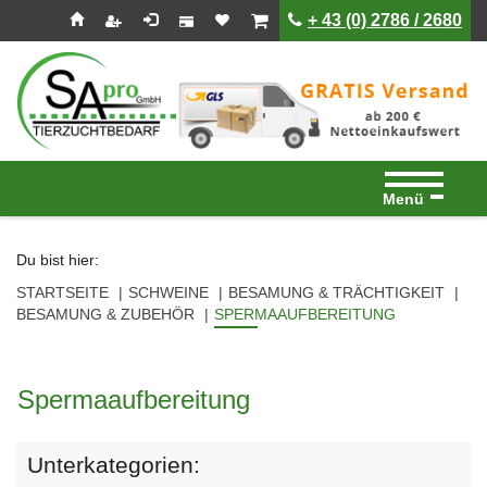
Seitenebreiche:
Zum
Zur
Zur
ist leer
ist leer
+ 43 (0) 2786 / 2680
Inhalt
Hauptnavigation
Footernavigation
Menü
Du bist hier:
STARTSEITE
SCHWEINE
BESAMUNG & TRÄCHTIGKEIT
BESAMUNG & ZUBEHÖR
SPERMAAUFBEREITUNG
Spermaaufbereitung
Unterkategorien: