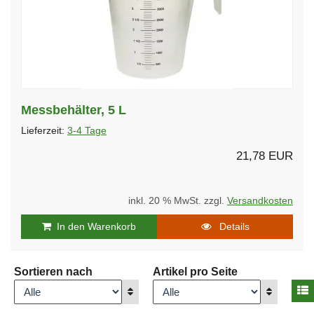
Messbehälter, 5 L
Lieferzeit:
3-4 Tage
21,78 EUR
inkl. 20 % MwSt. zzgl.
Versandkosten
In den Warenkorb
Details
Sortieren nach
Artikel pro Seite
A
Anzeigen
Anzeigen