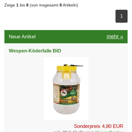
Zeige
1
bis
8
(von insgesamt
8
Artikeln)
ausge
1
mehr
»
Neue Artikel
Wespen-Köderfalle BIO
Sonderpreis
4,80 EUR